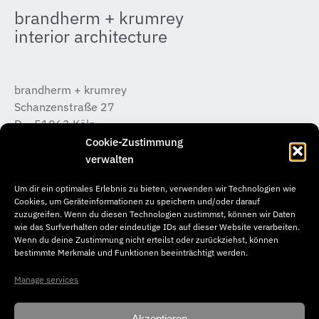
brandherm + krumrey
interior architecture
brandherm + krumrey
Schanzenstraße 27
D – 51063 Köln
T +49 (0) 221 / 933 315 – 0
Cookie-Zustimmung
koeln@b-k-i.de
verwalten
Um dir ein optimales Erlebnis zu bieten, verwenden wir Technologien wie
brandherm + krumrey
Cookies, um Geräteinformationen zu speichern und/oder darauf
Donnerstraße 20
zuzugreifen. Wenn du diesen Technologien zustimmst, können wir Daten
wie das Surfverhalten oder eindeutige IDs auf dieser Website verarbeiten.
D – 22763 Hamburg
Wenn du deine Zustimmung nicht erteilst oder zurückziehst, können
T +49 (0) 40 / 65 04 46 –50
bestimmte Merkmale und Funktionen beeinträchtigt werden.
hamburg@b-k-i.de
Manage services
Akzeptieren