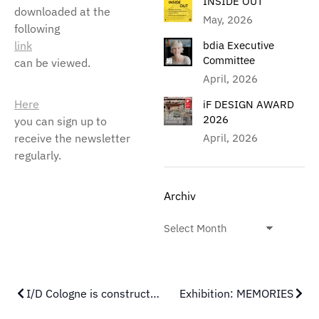
INSIDE OUT
downloaded at the
May, 2026
following
link
bdia Executive
Committee
can be viewed.
April, 2026
Here
iF DESIGN AWARD
2026
you can sign up to
receive the newsletter
April, 2026
regularly.
Archiv
I/D Cologne is construction of the week
Exhibition: MEMORIES