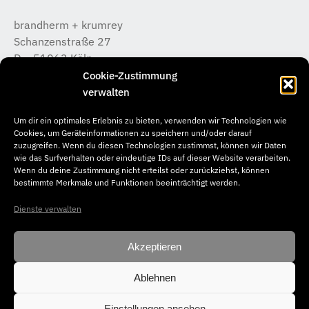
brandherm + krumrey
Schanzenstraße 27
D – 51063 Köln
T +49 (0) 221 / 933 315 – 0
Cookie-Zustimmung
koeln@b-k-i.de
verwalten
Um dir ein optimales Erlebnis zu bieten, verwenden wir Technologien wie
brandherm + krumrey
Cookies, um Geräteinformationen zu speichern und/oder darauf
Donnerstraße 20
zuzugreifen. Wenn du diesen Technologien zustimmst, können wir Daten
wie das Surfverhalten oder eindeutige IDs auf dieser Website verarbeiten.
D – 22763 Hamburg
Wenn du deine Zustimmung nicht erteilst oder zurückziehst, können
T +49 (0) 40 / 65 04 46 –50
bestimmte Merkmale und Funktionen beeinträchtigt werden.
hamburg@b-k-i.de
Dienste verwalten
Akzeptieren
Ablehnen
© Copyright 2026. brandherm + krumrey interior architecture. All
rights reserved.
Einstellungen ansehen