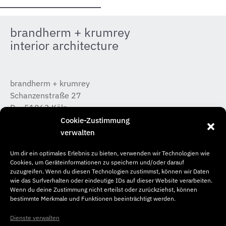
brandherm + krumrey
interior architecture
brandherm + krumrey
Schanzenstraße 27
D – 51063 Köln
T +49 (0) 221 / 933 315 – 0
Cookie-Zustimmung
koeln@b-k-i.de
verwalten
Um dir ein optimales Erlebnis zu bieten, verwenden wir Technologien wie
brandherm + krumrey
Cookies, um Geräteinformationen zu speichern und/oder darauf
Donnerstraße 20
zuzugreifen. Wenn du diesen Technologien zustimmst, können wir Daten
wie das Surfverhalten oder eindeutige IDs auf dieser Website verarbeiten.
D – 22763 Hamburg
Wenn du deine Zustimmung nicht erteilst oder zurückziehst, können
T +49 (0) 40 / 65 04 46 –50
bestimmte Merkmale und Funktionen beeinträchtigt werden.
hamburg@b-k-i.de
Dienste verwalten