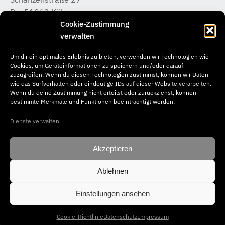
D – 51063 Köln
T +49 (0) 221 / 933 315 – 0
Cookie-Zustimmung
koeln@b-k-i.de
verwalten
Um dir ein optimales Erlebnis zu bieten, verwenden wir Technologien wie
brandherm + krumrey
Cookies, um Geräteinformationen zu speichern und/oder darauf
Donnerstraße 20
zuzugreifen. Wenn du diesen Technologien zustimmst, können wir Daten
wie das Surfverhalten oder eindeutige IDs auf dieser Website verarbeiten.
D – 22763 Hamburg
Wenn du deine Zustimmung nicht erteilst oder zurückziehst, können
T +49 (0) 40 / 65 04 46 –50
bestimmte Merkmale und Funktionen beeinträchtigt werden.
hamburg@b-k-i.de
Dienste verwalten
Akzeptieren
Ablehnen
© Copyright 2026. brandherm + krumrey interior architecture. All
rights reserved.
Einstellungen ansehen
Impressum
Datenschutz
Cookie-Richtlinie
Datenschutz
Impressum