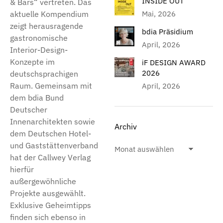
INSIDE OUT
& Bars“ vertreten. Das
aktuelle Kompendium
Mai, 2026
zeigt herausragende
bdia Präsidium
gastronomische
April, 2026
Interior-Design-
Konzepte im
iF DESIGN AWARD
2026
deutschsprachigen
Raum. Gemeinsam mit
April, 2026
dem bdia Bund
Deutscher
Innenarchitekten sowie
Archiv
dem Deutschen Hotel-
und Gaststättenverband
hat der Callwey Verlag
hierfür
außergewöhnliche
Projekte ausgewählt.
Exklusive Geheimtipps
finden sich ebenso in