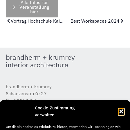
Alle Infos zur
Veranstaltung
hier
Vortrag Hochschule Kaiserslautern
Best Workspaces 2024
brandherm + krumrey
interior architecture
brandherm + krumrey
Schanzenstraße 27
D – 51063 Köln
T +49 (0) 221 / 933 315 – 0
Cookie-Zustimmung
koeln@b-k-i.de
verwalten
Um dir ein optimales Erlebnis zu bieten, verwenden wir Technologien wie