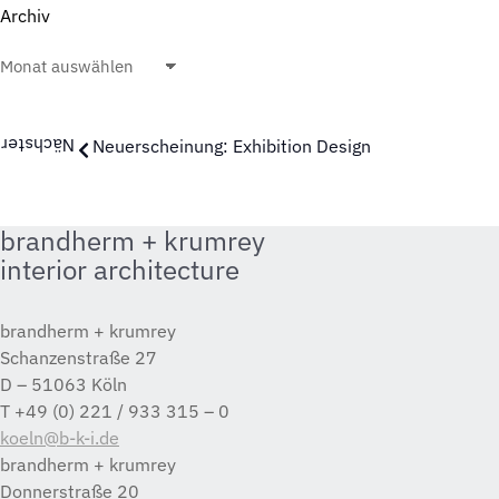
Archiv
Archiv
Nächster
Neuerscheinung: Exhibition Design
brandherm + krumrey
interior architecture
brandherm + krumrey
Schanzenstraße 27
D – 51063 Köln
T +49 (0) 221 / 933 315 – 0
koeln@b-k-i.de
brandherm + krumrey
Donnerstraße 20