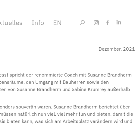
ktuelles
Info
EN
Suchen:
Instagram
Facebook
LinkedI
Seite
Seite
Seite
Dezember, 2021
wird
wird
wird
in
in
in
einem
einem
einem
odcast spricht der renommierte Coach mit Susanne Brandherm
 Lebensräume, den Umgang mit Bauherren sowie den
neuen
neuen
neuen
igkeiten von Susanne Brandherm und Sabine Krumrey außerhalb
Fenster
Fenster
Fenster
geöffnet
geöffnet
geöffne
esonders souverän waren. Susanne Brandherm berichtet über
üssen natürlich nun viel, viel mehr tun und bieten, damit die
is bieten kann, was sich am Arbeitsplatz verändern wird und