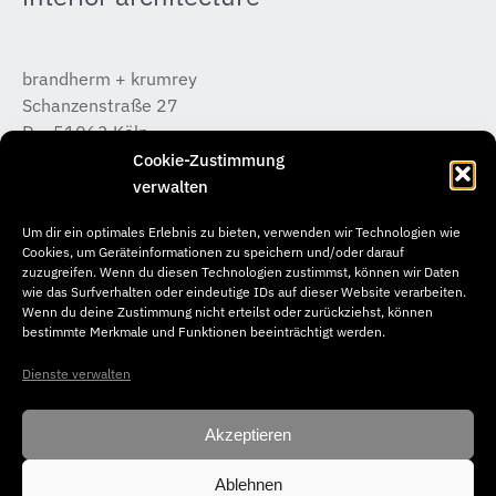
brandherm + krumrey
Schanzenstraße 27
D – 51063 Köln
T +49 (0) 221 / 933 315 – 0
Cookie-Zustimmung
koeln@b-k-i.de
verwalten
Um dir ein optimales Erlebnis zu bieten, verwenden wir Technologien wie
brandherm + krumrey
Cookies, um Geräteinformationen zu speichern und/oder darauf
Donnerstraße 20
zuzugreifen. Wenn du diesen Technologien zustimmst, können wir Daten
wie das Surfverhalten oder eindeutige IDs auf dieser Website verarbeiten.
D – 22763 Hamburg
Wenn du deine Zustimmung nicht erteilst oder zurückziehst, können
T +49 (0) 40 / 65 04 46 –50
bestimmte Merkmale und Funktionen beeinträchtigt werden.
hamburg@b-k-i.de
Dienste verwalten
Akzeptieren
Ablehnen
© Copyright 2026. brandherm + krumrey interior architecture. All